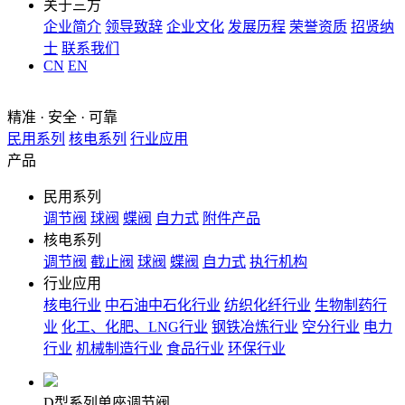
关于三方
企业简介
领导致辞
企业文化
发展历程
荣誉资质
招贤纳
士
联系我们
CN
EN
精准 · 安全 · 可靠
民用系列
核电系列
行业应用
产品
民用系列
调节阀
球阀
蝶阀
自力式
附件产品
核电系列
调节阀
截止阀
球阀
蝶阀
自力式
执行机构
行业应用
核电行业
中石油中石化行业
纺织化纤行业
生物制药行
业
化工、化肥、LNG行业
钢铁冶炼行业
空分行业
电力
行业
机械制造行业
食品行业
环保行业
D型系列单座调节阀