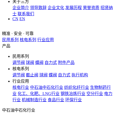
关于三方
企业简介
领导致辞
企业文化
发展历程
荣誉资质
招贤纳
士
联系我们
CN
EN
精准 · 安全 · 可靠
民用系列
核电系列
行业应用
产品
民用系列
调节阀
球阀
蝶阀
自力式
附件产品
核电系列
调节阀
截止阀
球阀
蝶阀
自力式
执行机构
行业应用
核电行业
中石油中石化行业
纺织化纤行业
生物制药行
业
化工、化肥、LNG行业
钢铁冶炼行业
空分行业
电力
行业
机械制造行业
食品行业
环保行业
中石油中石化行业