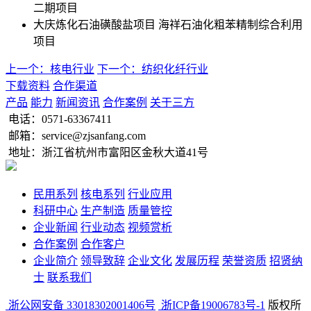
二期项目
大庆炼化石油磺酸盐项目
海祥石油化粗苯精制综合利用
项目
上一个：核电行业
下一个：纺织化纤行业
下载资料
合作渠道
产品
能力
新闻资讯
合作案例
关于三方
电话：
0571-63367411
邮箱：service@zjsanfang.com
地址：浙江省杭州市富阳区金秋大道41号
民用系列
核电系列
行业应用
科研中心
生产制造
质量管控
企业新闻
行业动态
视频赏析
合作案例
合作客户
企业简介
领导致辞
企业文化
发展历程
荣誉资质
招贤纳
士
联系我们
浙公网安备 33018302001406号
浙ICP备19006783号-1
版权所