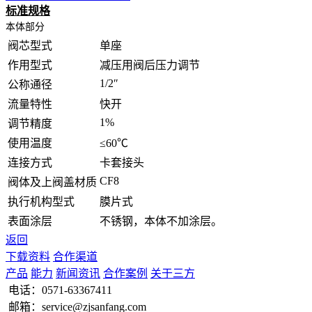
标准规格
本体部分
阀芯型式
单座
作用型式
减压用阀后压力调节
1/2″
公称通径
流量特性
快开
1%
调节精度
使用温度
≤60℃
连接方式
卡套接头
CF8
阀体及上阀盖材质
执行机构型式
膜片式
表面涂层
不锈钢，本体不加涂层。
返回
下载资料
合作渠道
产品
能力
新闻资讯
合作案例
关于三方
电话：
0571-63367411
邮箱：service@zjsanfang.com