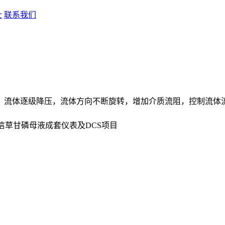
士
联系我们
阀，流体逐级降压，流体方向不断旋转，增加介质流阻，控制流体流
信草甘磷母液成套仪表及DCS项目