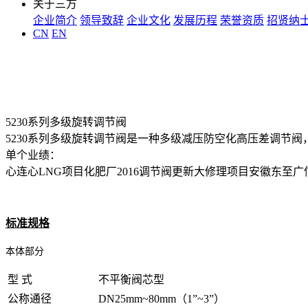
关于三方
企业简介
领导致辞
企业文化
发展历程
荣誉资质
招贤纳
CN
EN
5230系列多级旋转调节阀
5230系列多级旋转调节阀是一种多级减压防空化高压差调节
单个业绩：
心连心LNG项目
化肥厂2016调节阀更新大修理项目
安徽东至广
标准规格
本体部分
型 式
不平衡阀芯型
公称通径
DN25mm~80mm（1”~3”）