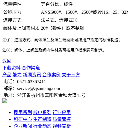
流量特性
等百分比、线性
公称压力
ANSI900#、1500#、2500#或PN16、25、32
连接方式
法兰式、焊接式①
阀体及上阀盖材质
20#（锻件）或不锈钢
注①：连接方式、阀体法兰及法兰端面距可按用户指定的标准制造；
注
②
：阀体、上阀盖及阀内件材质可按用户指定牌号制造。
返回
下载资料
合作渠道
产品
能力
新闻资讯
合作案例
关于三方
电话：
0571-63367411
邮箱：service@zjsanfang.com
地址：浙江省杭州市富阳区金秋大道41号
民用系列
核电系列
行业应用
科研中心
生产制造
质量管控
企业新闻
行业动态
视频赏析